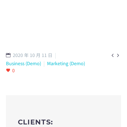
2020 年 10 月 11 日


Business (Demo)
Marketing (Demo)
0
CLIENTS: