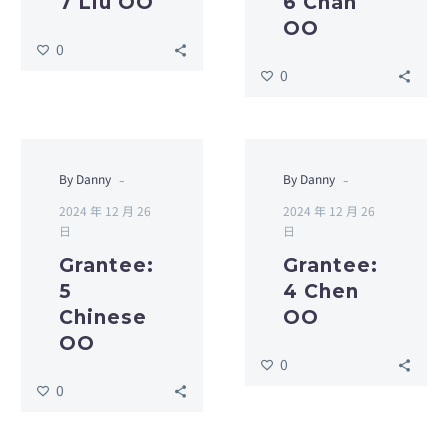
7 Liu OO
6 Chan
OO
0
0
-
-
By Danny
By Danny
2024 年 12 月 26
2024 年 12 月 26
日
日
Grantee:
Grantee:
5
4 Chen
Chinese
OO
OO
0
0