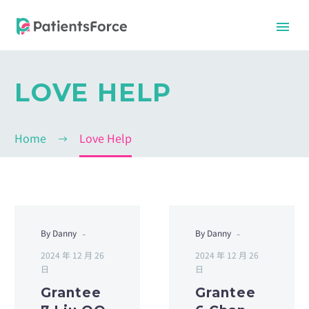
LOVE HELP
Home
Love Help
-
-
EN
EN
By Danny
By Danny
2024 年 12 月 26
2024 年 12 月 26
日
日
Grantee
Grantee