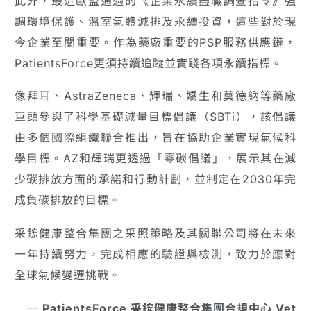
此外，最近歐盟通過的《企業永續盡職調查指令》強
調環境保護、溫室氣體減排及永續投資，這些對於現
今企業至關重要。作為藥廠重要的PSP服務供應鏈，
PatientsForce更須持續追蹤並實踐各項永續指標。
像拜耳、AstraZeneca、輝瑞、嬌生和莫德納等藥廠
巨頭參與了科學基礎減量目標倡議（SBTi），該倡議
由多個國際組織聯合推出，旨在協助企業實現氣候科
學目標。AZ和輝瑞更透過「零碳倡議」，展示其在減
少碳排放方面的承諾和行動計劃，並制定在2030年完
成負碳排放的目標。
采鋐健康整合集團之采照策略及其關聯公司將在未來
一年持續努力，完成相應的驗證與檢測，致力於應對
全球氣候變遷挑戰。
─ PatientsForce 采鋐健康整合集團合規中心 Vet