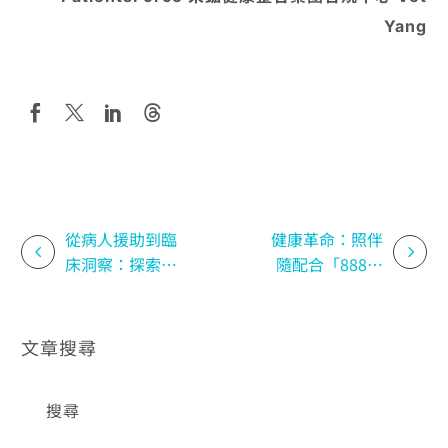
Yang
從病人援助到臨
健康革命：照伴
床洞察：探索真
隨配合「888計
實世界數據在醫
畫」打造慢性病
藥開發與病人照
照護新時代
護中的應用與挑
文章搜尋
戰