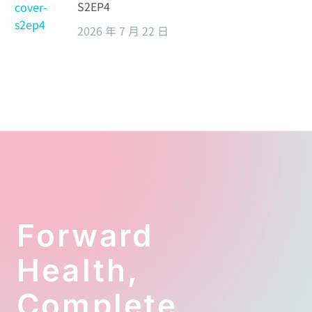
S2EP4
2026 年 7 月 22 日
Forward
Health,
Complete