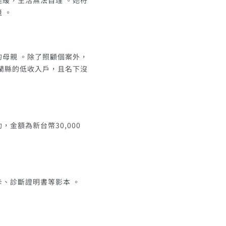
緩，生活無法自理 。她符
 。
母親 。除了照顧個案外，
蘭縣的低收入戶，且名下沒
金額為新台幣30,000
、診斷證明書等影本 。