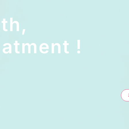
lth,
atment !