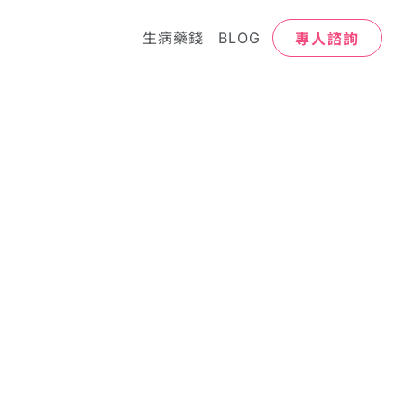
專人諮詢
生病藥錢
BLOG