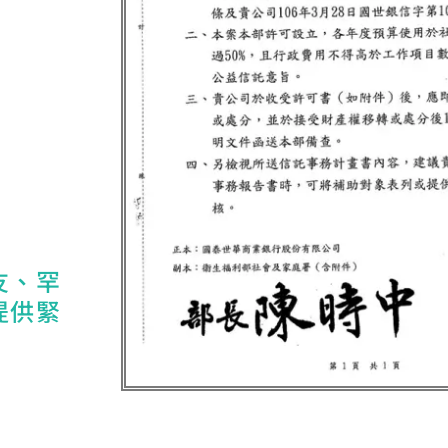
友、罕
提供緊