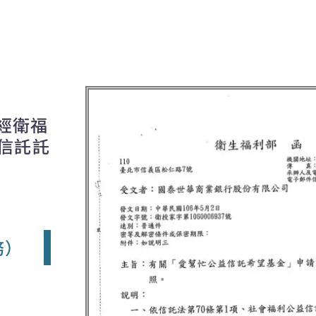
年經衛福
信託託
務）