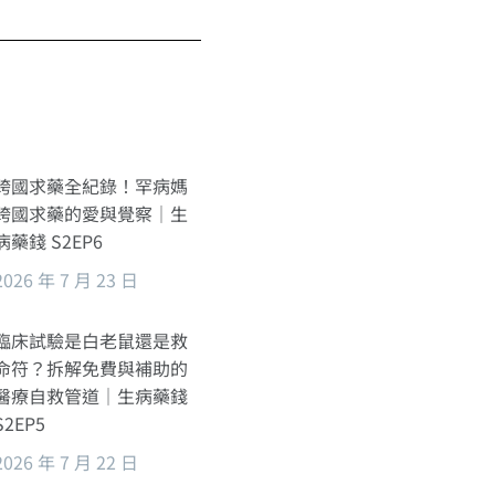
跨國求藥全紀錄！罕病媽
跨國求藥的愛與覺察｜生
病藥錢 S2EP6
2026 年 7 月 23 日
臨床試驗是白老鼠還是救
命符？拆解免費與補助的
醫療自救管道｜生病藥錢
S2EP5
2026 年 7 月 22 日