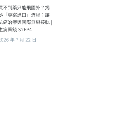
買不到藥只能飛國外？揭
秘「專案進口」流程：讓
抗癌治療與國際無縫接軌 |
生病藥錢 S2EP4
2026 年 7 月 22 日