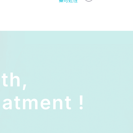
lth,
atment !