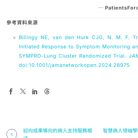
─ Patients
參考資料來源
Billingy NE, van den Hurk CJG, N. M. F. Tr
Initiated Response to Symptom Monitoring and
SYMPRO-Lung Cluster Randomized Trial. J
A
doi:10.1001/jamanetworkopen.2024.28975
迎向成果導向的病人支持服務模
智慧病人領袖學
式