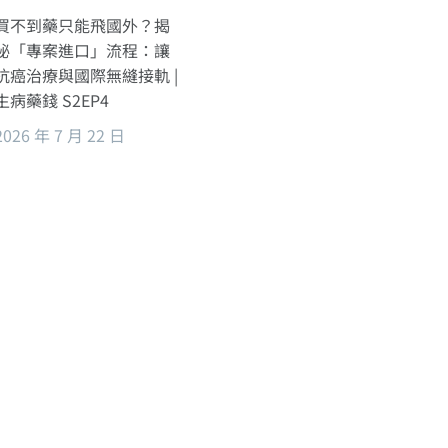
買不到藥只能飛國外？揭
秘「專案進口」流程：讓
抗癌治療與國際無縫接軌 |
生病藥錢 S2EP4
2026 年 7 月 22 日