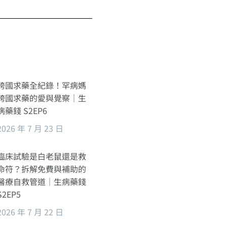
跨國求藥全紀錄！罕病媽
跨國求藥的愛與覺察｜生
病藥錢 S2EP6
2026 年 7 月 23 日
臨床試驗是白老鼠還是救
命符？拆解免費與補助的
醫療自救管道｜生病藥錢
S2EP5
2026 年 7 月 22 日