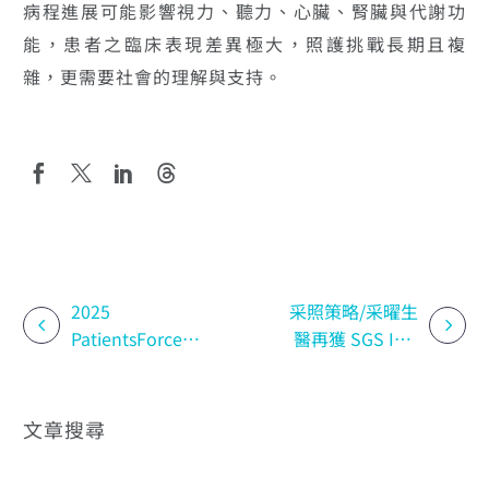
病程進展可能影響視力、聽力、心臟、腎臟與代謝功
能，患者之臨床表現差異極大，照護挑戰長期且複
雜，更需要社會的理解與支持。
2025
采照策略/采曜生
PatientsForce
醫再獲 SGS ISO
病人支持服務與
9001 續證─病人
社會影響力報告
支持計畫品質管
理零缺失
文章搜尋