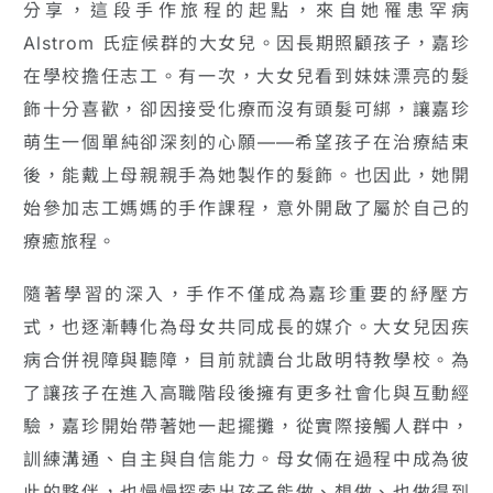
分享，這段手作旅程的起點，來自她罹患罕病
Alstrom 氏症候群的大女兒。因長期照顧孩子，嘉珍
在學校擔任志工。有一次，大女兒看到妹妹漂亮的髮
飾十分喜歡，卻因接受化療而沒有頭髮可綁，讓嘉珍
萌生一個單純卻深刻的心願——希望孩子在治療結束
後，能戴上母親親手為她製作的髮飾。也因此，她開
始參加志工媽媽的手作課程，意外開啟了屬於自己的
療癒旅程。
隨著學習的深入，手作不僅成為嘉珍重要的紓壓方
式，也逐漸轉化為母女共同成長的媒介。大女兒因疾
病合併視障與聽障，目前就讀台北啟明特教學校。為
了讓孩子在進入高職階段後擁有更多社會化與互動經
驗，嘉珍開始帶著她一起擺攤，從實際接觸人群中，
訓練溝通、自主與自信能力。母女倆在過程中成為彼
此的夥伴，也慢慢探索出孩子能做、想做、也做得到