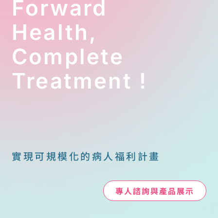
Forward
撐。
國稅局綜所遺
Health,
贈稅組林翊斐
股長提醒，醫
Complete
療費扣除額是
「沒有上限」
Treatment !
的。只要我們
能釐清「人、
機構、目的、
保險、證明」
這五大關鍵，
就能在合乎規
範的前提下，
實現可規模化的病人福利計畫
聰明地為家庭
節稅。
康寧社會福利
專人諮詢與產品展示
協會理事長鄭
智陽律師指