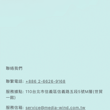
出，要達成活
得好又有錢花
的目標，必須
從醫療自主
權、財產控制
權、法律代理
權三個面向同
步佈局。
聯絡我們
聯繫電話:
+886 2-6626-9168
服務據點: 110台北市信義區信義路五段5號M層(世貿
一館)
服務信箱:
service@media-wind.com.tw