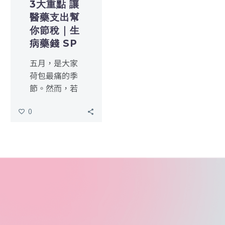
3大重點 讓
醫藥支出幫
你節稅｜生
病藥錢 SP
五月，是大家
荷包最痛的季
節。然而，若
家中有正處於
0
長期抗爭的病
友，或者是剛
完成昂貴植
牙、人工生殖
療程的成員，
那一疊疊厚厚
的收據，其實
是您在報稅時
最有力的支