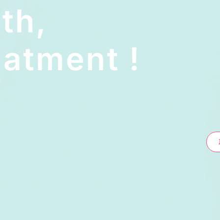
lth,
atment !