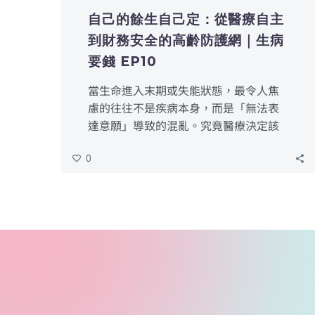
自己的餘生自己定：從醫療自主
到財務安全的高齡防護網｜生病
要錢 EP10
當生命進入末期或失能狀態，最令人焦
慮的往往不是疾病本身，而是「無法表
達意願」導致的混亂。究竟醫療決定該
聽誰的？辛苦存的錢如何確保花在自己
0
身上？這些問題若不在健康時透過法律
工具解決，最終可能成為家人間的沉重
負擔。
康寧社會福利協會理事長鄭智陽律師指
出，要達成活得好又有錢花的目標，必
須從醫療自主權、財產控制權、法律代
理權三個面向同步佈局。