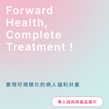
疫治療）一年
Forward
費用動輒一兩
百萬，對年薪
Health,
平均 60 萬的國
人而言，確實
Complete
是沉重的負
擔。
Treatment !
當沒錢看病的
恐懼與想用好
藥的渴望交織
時，我們該如
何與醫師溝
通？如何確保
手中的保險理
實現可規模化的病人福利計畫
賠能發揮最大
效益？這不僅
是醫療問題，
專人諮詢與產品展示
更是一場關於