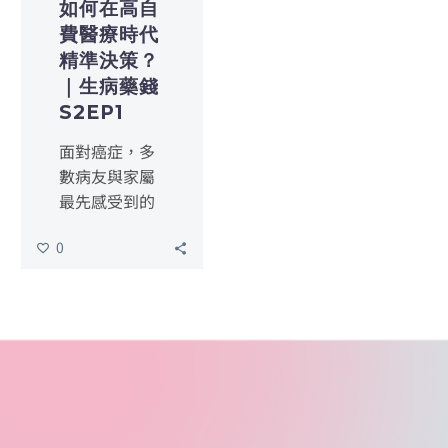
如何在高自
費醫療時代
精準決策？
｜生病藥錢
S2EP1
面對癌症，多
數病友與家屬
最先感受到的
衝擊往往不是
0
生理痛楚，而
是財務上的巨
大壓力。國內
血液腫瘤科權
威謝瑞坤醫師
指出，目前許
多癌症新藥
（如標靶、免