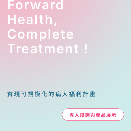
Forward
撐。
國稅局綜所遺
Health,
贈稅組林翊斐
股長提醒，醫
Complete
療費扣除額是
「沒有上限」
Treatment !
的。只要我們
能釐清「人、
機構、目的、
保險、證明」
這五大關鍵，
就能在合乎規
範的前提下，
實現可規模化的病人福利計畫
聰明地為家庭
節稅。
康寧社會福利
專人諮詢與產品展示
協會理事長鄭
智陽律師指