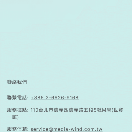
出，要達成活
得好又有錢花
的目標，必須
從醫療自主
權、財產控制
權、法律代理
權三個面向同
步佈局。
聯絡我們
聯繫電話:
+886 2-6626-9168
服務據點: 110台北市信義區信義路五段5號M層(世貿
一館)
服務信箱:
service@media-wind.com.tw