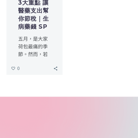
3大重點 讓
醫藥支出幫
你節稅｜生
病藥錢 SP
五月，是大家
荷包最痛的季
節。然而，若
家中有正處於
0
長期抗爭的病
友，或者是剛
完成昂貴植
牙、人工生殖
療程的成員，
那一疊疊厚厚
的收據，其實
是您在報稅時
最有力的支