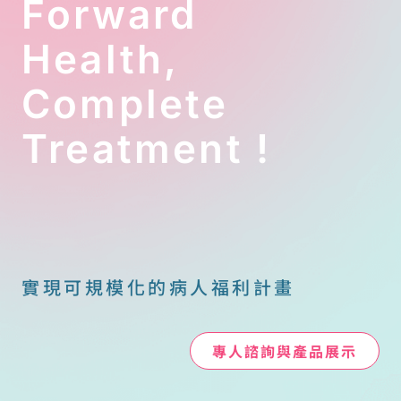
Forward
撐。
國稅局綜所遺
Health,
贈稅組林翊斐
股長提醒，醫
Complete
療費扣除額是
「沒有上限」
Treatment !
的。只要我們
能釐清「人、
機構、目的、
保險、證明」
這五大關鍵，
就能在合乎規
範的前提下，
實現可規模化的病人福利計畫
聰明地為家庭
節稅。
康寧社會福利
專人諮詢與產品展示
協會理事長鄭
智陽律師指