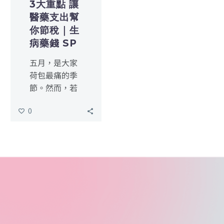
3大重點 讓
醫藥支出幫
你節稅｜生
病藥錢 SP
五月，是大家
荷包最痛的季
節。然而，若
家中有正處於
0
長期抗爭的病
友，或者是剛
完成昂貴植
牙、人工生殖
療程的成員，
那一疊疊厚厚
的收據，其實
是您在報稅時
最有力的支