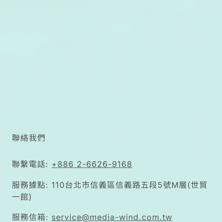
出，要達成活
得好又有錢花
的目標，必須
從醫療自主
權、財產控制
權、法律代理
權三個面向同
步佈局。
聯絡我們
聯繫電話:
+886 2-6626-9168
服務據點: 110台北市信義區信義路五段5號M層(世貿
一館)
服務信箱:
service@media-wind.com.tw