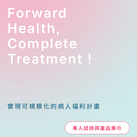
前，多數家庭
親情的考驗，
Forward
的第一反應是
更是一場關於
驚慌。
財務槓桿與生
Health,
罕見疾病基金
活品質的策略
會執行長陳冠
選擇。
Complete
如強調，面對
清福醫院副院
罕病，家庭的
長袁苾瀠指
Treatment !
活路往往不在
出，許多長照
於存款多寡，
悲劇的開端，
而是在於是否
往往源於家屬
能看懂制度並
對自力照顧的
善用資源。本
過度樂觀。面
集將針對罕病
對動輒 10 年以
高昂成本的邏
上的照護期，
實現可規模化的病人福利計畫
輯與生存策略
理解政府資
進行深度分
源、精算隱性
享。
成本，才是維
專人諮詢與產品展示
持家庭功能不