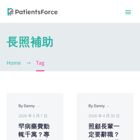
長照補助
Home
Tag
-
-
By Danny
By Danny
中文
中文
2026 年 5 月 7 日
2026 年 4 月 30 日
罕病藥費動
照顧長輩一
輒千萬？專
定要辭職？