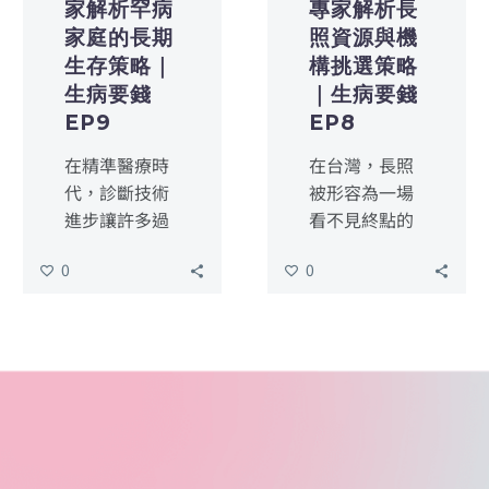
家解析罕病
專家解析長
家庭的長期
照資源與機
生存策略｜
構挑選策略
生病要錢
｜生病要錢
EP9
EP8
在精準醫療時
在台灣，長照
代，診斷技術
被形容為一場
進步讓許多過
看不見終點的
去查不出原因
馬拉松。當家
0
0
的疾病有了名
中的長輩邁入
字，但隨之而
失能階段，家
來的是令人咋
屬往往面臨兩
舌的藥費負
難：是該辭職
擔。當一劑一
回家展現孝
億元或一年一
心，還是將長
千萬元的治療
輩送往專業機
選項擺在眼
構？這不僅是