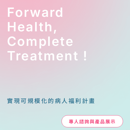
這些問題若不
Forward
在健康時透過
法律工具解
Health,
決，最終可能
成為家人間的
Complete
沉重負擔。
康寧社會福利
Treatment !
協會理事長鄭
智陽律師指
出，要達成活
得好又有錢花
的目標，必須
從醫療自主
權、財產控制
實現可規模化的病人福利計畫
權、法律代理
權三個面向同
步佈局。
專人諮詢與產品展示