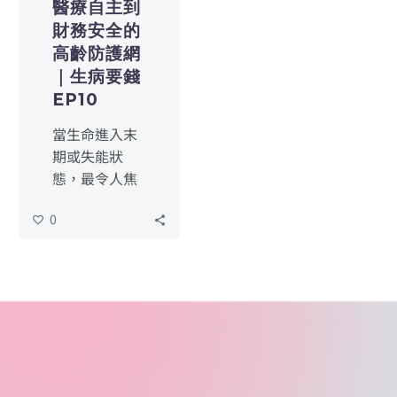
醫療自主到
財務安全的
高齡防護網
｜生病要錢
EP10
當生命進入末
期或失能狀
態，最令人焦
慮的往往不是
0
疾病本身，而
是「無法表達
意願」導致的
混亂。究竟醫
療決定該聽誰
的？辛苦存的
錢如何確保花
在自己身上？