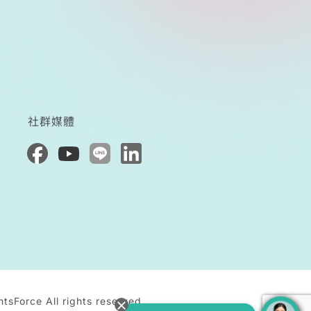
社群媒體
tsForce All rights reserved