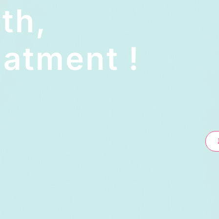
lth,
atment !