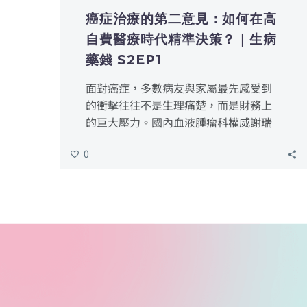
癌症治療的第二意見：如何在高
自費醫療時代精準決策？｜生病
藥錢 S2EP1
面對癌症，多數病友與家屬最先感受到
的衝擊往往不是生理痛楚，而是財務上
的巨大壓力。國內血液腫瘤科權威謝瑞
坤醫師指出，目前許多癌症新藥（如標
0
靶、免疫治療）一年費用動輒一兩百
萬，對年薪平均 60 萬的國人而言，確實
是沉重的負擔。
當沒錢看病的恐懼與想用好藥的渴望交
織時，我們該如何與醫師溝通？如何確
保手中的保險理賠能發揮最大效益？這
不僅是醫療問題，更是一場關於病後選
擇權的財務決策。