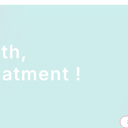
lth,
atment !