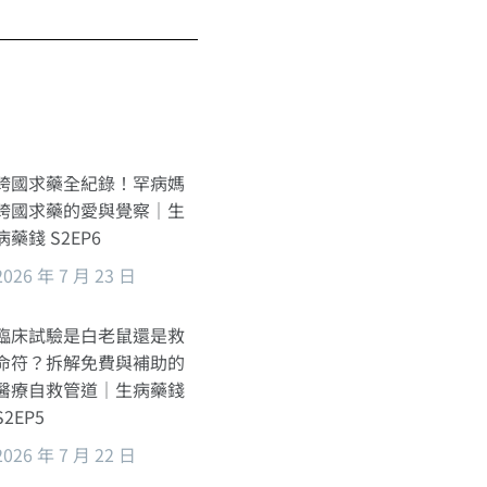
跨國求藥全紀錄！罕病媽
跨國求藥的愛與覺察｜生
病藥錢 S2EP6
2026 年 7 月 23 日
臨床試驗是白老鼠還是救
命符？拆解免費與補助的
醫療自救管道｜生病藥錢
S2EP5
2026 年 7 月 22 日