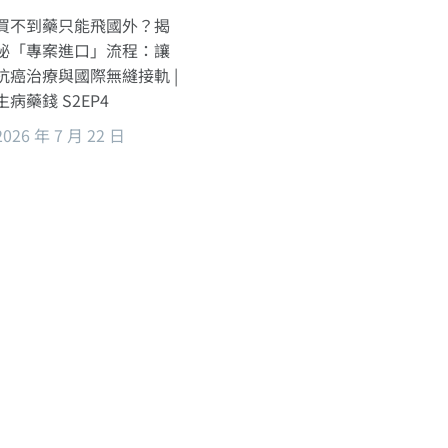
買不到藥只能飛國外？揭
秘「專案進口」流程：讓
抗癌治療與國際無縫接軌 |
生病藥錢 S2EP4
2026 年 7 月 22 日