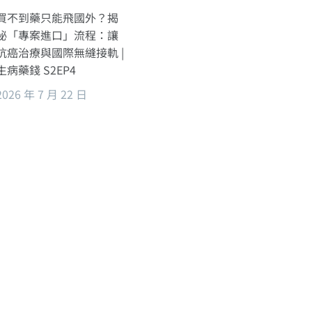
買不到藥只能飛國外？揭
秘「專案進口」流程：讓
抗癌治療與國際無縫接軌 |
生病藥錢 S2EP4
2026 年 7 月 22 日