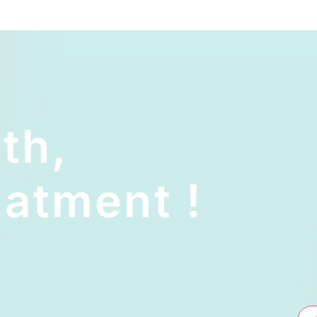
lth,
atment !