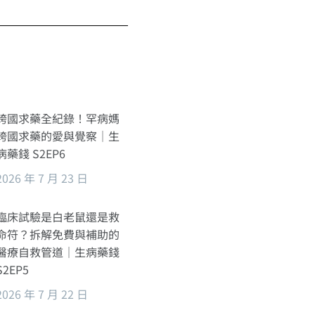
跨國求藥全紀錄！罕病媽
跨國求藥的愛與覺察｜生
病藥錢 S2EP6
2026 年 7 月 23 日
臨床試驗是白老鼠還是救
命符？拆解免費與補助的
醫療自救管道｜生病藥錢
S2EP5
2026 年 7 月 22 日