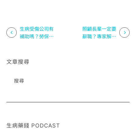
生病受傷公司有
照顧長輩一定要
補助嗎？勞保傷
辭職？專家解析
病與職災理賠全
長照資源與機構
解析｜生病藥錢
挑選策略｜生病
EP6
要錢 EP8
文章搜尋
生病藥錢 PODCAST