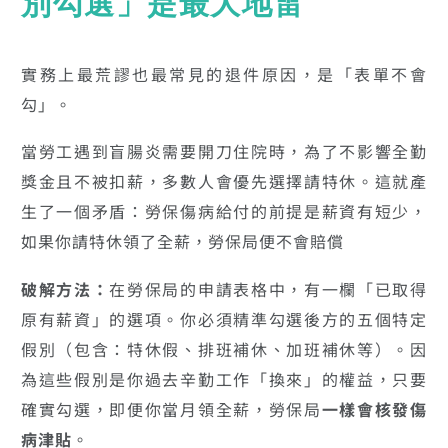
別勾選」是最大地雷
實務上最荒謬也最常見的退件原因，是「表單不會
勾」。
當勞工遇到盲腸炎需要開刀住院時，為了不影響全勤
獎金且不被扣薪，多數人會優先選擇請特休。這就產
生了一個矛盾：勞保傷病給付的前提是薪資有短少，
如果你請特休領了全薪，勞保局便不會賠償
破解方法：
在勞保局的申請表格中，有一欄「已取得
原有薪資」的選項。你必須精準勾選後方的五個特定
假別（包含：特休假、排班補休、加班補休等）。因
為這些假別是你過去辛勤工作「換來」的權益，只要
確實勾選，即便你當月領全薪，勞保局
一樣會核發傷
病津貼
。