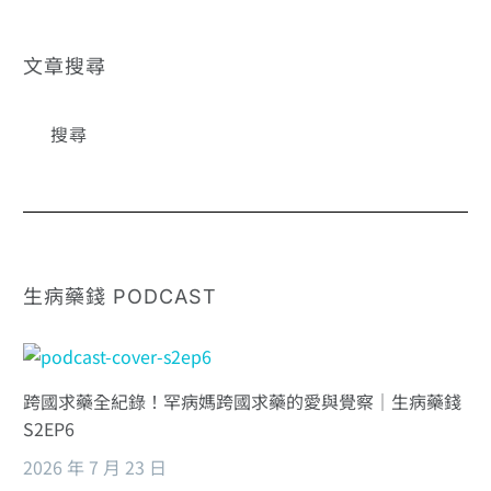
性醫療？破解保
家教你精算醫療
單理賠爭議｜生
CP 值｜生病要錢
病藥錢 EP5
EP7
文章搜尋
生病藥錢 PODCAST
跨國求藥全紀錄！罕病媽跨國求藥的愛與覺察｜生病藥錢
S2EP6
2026 年 7 月 23 日