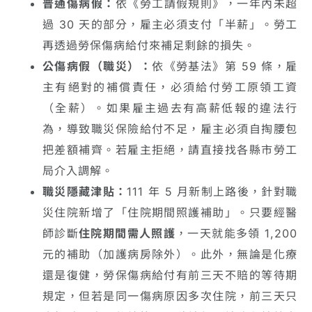
普通傷病假：
依《勞工請假規則》，一年內未超
過 30 天的部分，雇主必須支付「半薪」。勞工
再透過勞保傷病給付來補足剩餘的損失。
公傷病假（職災）：
依《勞基法》第 59 條，雇
主有絕對的補償責任，必須給付勞工原領工資
（全薪）。如果雇主過去有高薪低報的違法行
為，導致職災保險給付不足，雇主必須自掏腰包
把差額補齊。若雇主拒絕，請直接找各縣市勞工
局介入調解。
職災隱藏津貼：
111 年 5 月新制上路後，針對職
災住院新增了「住院期間照護補助」。只要經醫
師診斷
住院期間需人照護
，一天就能多領 1,200
元的補助（加護病房除外）。此外，無論是化療
還是復健，勞保傷病給付有前三天不賠的等待期
規定，但若是同一傷病原因多次住院，前三天只