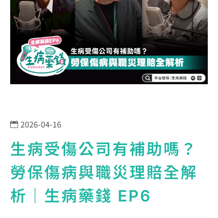
2026-04-16
生病受傷公司有補助嗎？
勞保傷病與職災理賠全解
析｜生病藥錢 EP6